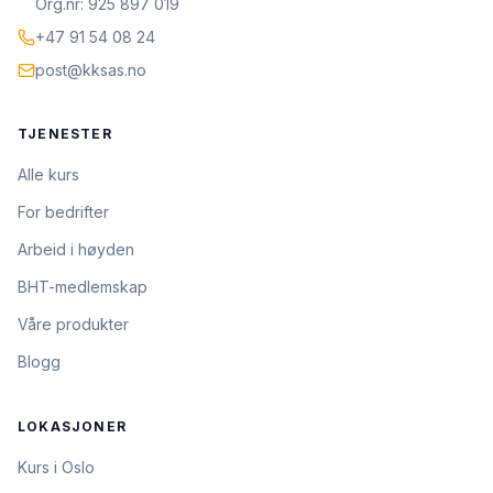
Org.nr: 925 897 019
+47 91 54 08 24
post@kksas.no
TJENESTER
Alle kurs
For bedrifter
Arbeid i høyden
BHT-medlemskap
Våre produkter
Blogg
LOKASJONER
Kurs i Oslo