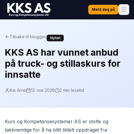
Meld deg på
Tilbake til bloggen
Nyhet
KKS AS har vunnet anbud
på truck- og stillaskurs for
innsatte
Kai Arne
13. mai 2026
2
min lesetid
Kurs og Kompetansesystemer AS er stolte og
takknemlige for å ha blitt tildelt oppdraget fra