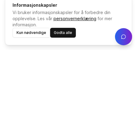
Informasjonskapsler
Vi bruker informasjonskapsler for å forbedre din
opplevelse. Les vår
personvernerklæring
for mer
informasjon.
Kun nødvendige
Godta alle
Kurs og Kompetansesystemer AS — profesjonell
kursvirksomhet med fokus på kvalitet og