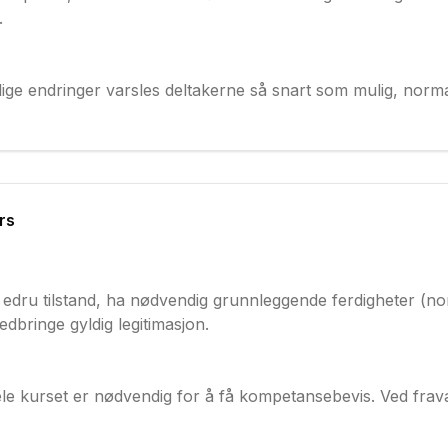
.
lige endringer varsles deltakerne så snart som mulig, norma
rs
edru tilstand, ha nødvendig grunnleggende ferdigheter (n
edbringe gyldig legitimasjon.
ele kurset er nødvendig for å få kompetansebevis. Ved fra