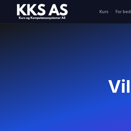
Kurs
For bedr
Vi