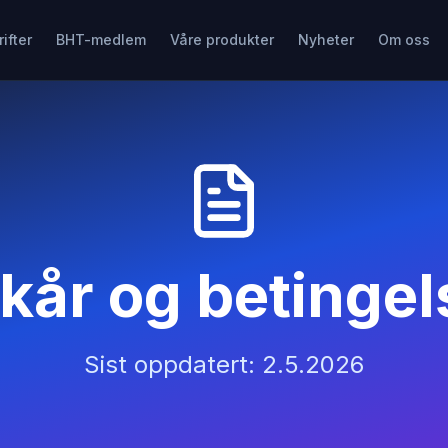
ifter
BHT-medlem
Våre produkter
Nyheter
Om oss
lkår og betingel
Sist oppdatert:
2.5.2026