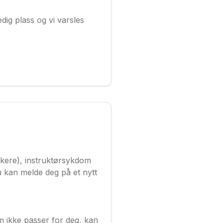
edig plass og vi varsles
akere), instruktørsykdom
du kan melde deg på et nytt
m ikke passer for deg, kan