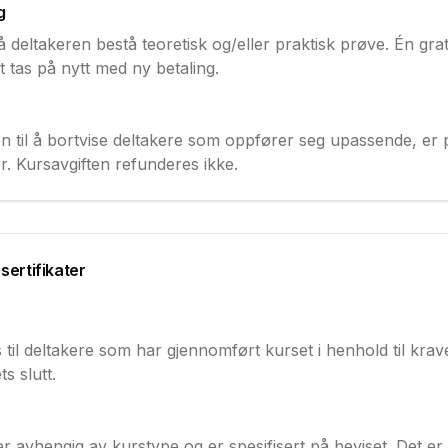
g
eltakeren bestå teoretisk og/eller praktisk prøve. Én grat
t tas på nytt med ny betaling.
n til å bortvise deltakere som oppfører seg upassende, er p
r. Kursavgiften refunderes ikke.
sertifikater
il deltakere som har gjennomført kurset i henhold til krave
s slutt.
r avhengig av kurstype og er spesifisert på beviset. Det er